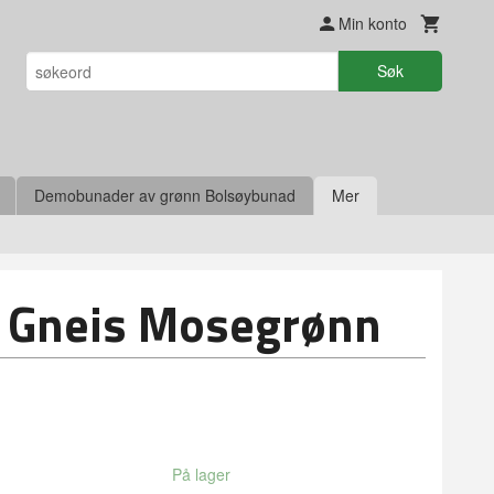
Min konto
Søk
Demobunader av grønn Bolsøybunad
Mer
 Gneis Mosegrønn
På lager