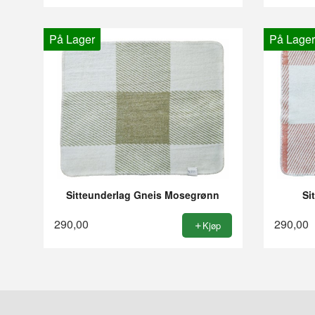
På Lager
På Lager
Sitteunderlag Gneis Mosegrønn
Si
290,00
290,00
Kjøp