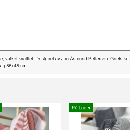
nere, valket kvalitet. Designet av Jon Åsmund Pettersen. Gneis kom
rlag 55x45 cm
På Lager