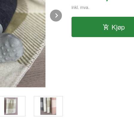
inkl. mva.
Next
Kjøp