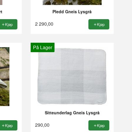
rt
Pledd Gneis Lysgrå
2 290,00
Kjøp
Kjøp
På Lager
Sitteunderlag Gneis Lysgrå
290,00
Kjøp
Kjøp