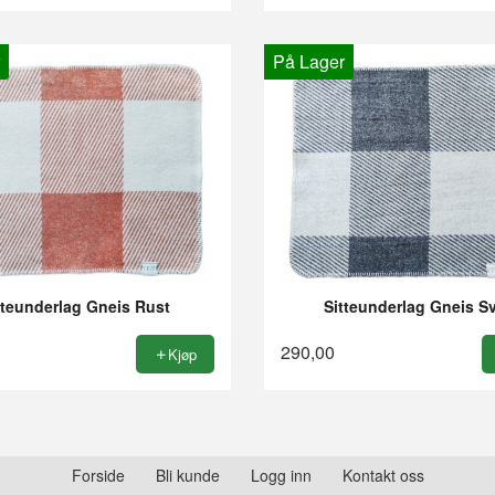
På Lager
tteunderlag Gneis Rust
Sitteunderlag Gneis Sv
290,00
Kjøp
Forside
Bli kunde
Logg inn
Kontakt oss