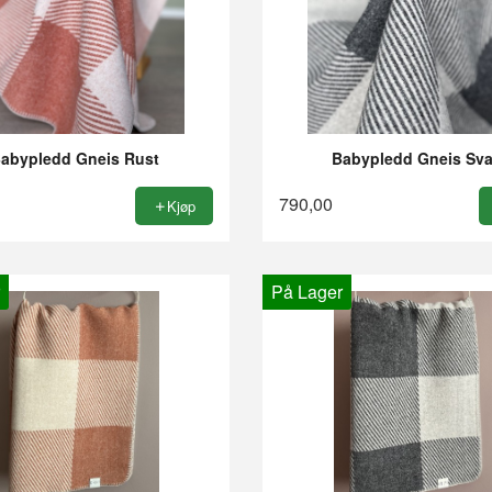
abypledd Gneis Rust
Babypledd Gneis Sva
790,00
Kjøp
På Lager