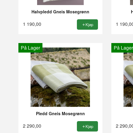
Halvpledd Gneis Mosegrønn
1 190,00
1 190,0
Kjøp
På Lager
På Lager
Pledd Gneis Mosegrønn
2 290,00
2 290,0
Kjøp