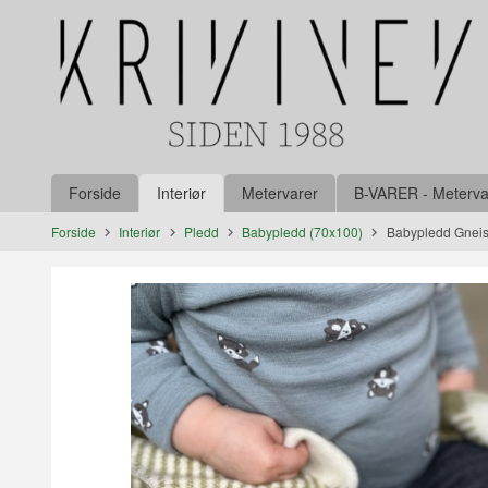
Gå
Lukk
til
innholdet
Produkter
Forside
Interiør
Metervarer
B-VARER - Metervare
Forside
Interiør
Pledd
Babypledd (70x100)
Babypledd Gnei