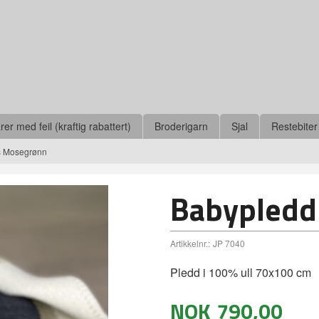
r med feil (kraftig rabattert)
Broderigarn
Sjal
Restebiter
s Mosegrønn
Babypledd
Artikkelnr.:
JP 7040
Pledd i 100% ull 70x100 cm
NOK
790,00