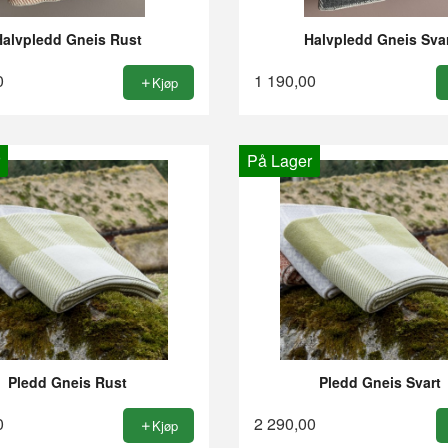
Halvpledd Gneis Rust
Halvpledd Gneis Sva
0
1 190,00
Kjøp
På Lager
Pledd Gneis Rust
Pledd Gneis Svart
0
2 290,00
Kjøp