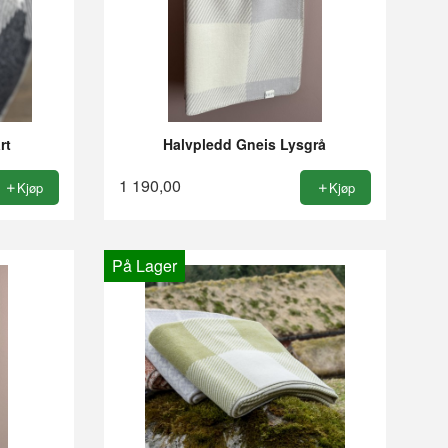
rt
Halvpledd Gneis Lysgrå
1 190,00
Kjøp
Kjøp
På Lager