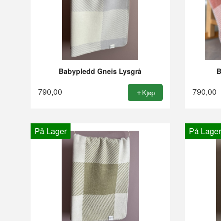
Babypledd Gneis Lysgrå
B
790,00
790,00
Kjøp
På Lager
På Lager